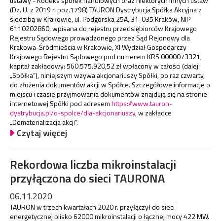
ustawy - Kodeks spółek handlowych oraz niektórych innych ustaw
(Dz. U. z 2019 r. poz.1798) TAURON Dystrybucja Spółka Akcyjna z
siedzibą w Krakowie, ul. Podgórska 25A, 31-035 Kraków, NIP
6110202860, wpisana do rejestru przedsiębiorców Krajowego
Rejestru Sądowego prowadzonego przez Sąd Rejonowy dla
Krakowa-Śródmieścia w Krakowie, XI Wydział Gospodarczy
Krajowego Rejestru Sądowego pod numerem KRS 0000073321,
kapitał zakładowy: 560.575.920,52 zł wpłacony w całości (dalej:
„Spółka”), niniejszym wzywa akcjonariuszy Spółki, po raz czwarty,
do złożenia dokumentów akcji w Spółce. Szczegółowe informacje o
miejscu i czasie przyjmowania dokumentów znajdują się na stronie
internetowej Spółki pod adresem
https://www.tauron-
dystrybucja.pl/o-spolce/dla-akcjonariuszy
, w zakładce
„Dematerializacja akcji”.
Czytaj więcej
Rekordowa liczba mikroinstalacji
przyłączona do sieci TAURONA
06.11.2020
TAURON w trzech kwartałach 2020 r. przyłączył do sieci
energetycznej blisko 62000 mikroinstalacji o łącznej mocy 422 MW.