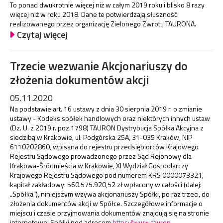
To ponad dwukrotnie więcej niż w całym 2019 roku i blisko 8 razy
więcej niż w roku 2018. Dane te potwierdzają słuszność
realizowanego przez organizację Zielonego Zwrotu TAURONA.
Czytaj więcej
Trzecie wezwanie Akcjonariuszy do
złożenia dokumentów akcji
05.11.2020
Na podstawie art. 16 ustawy z dnia 30 sierpnia 2019 r. o zmianie
ustawy - Kodeks spółek handlowych oraz niektórych innych ustaw
(Dz. U. z 2019 r. poz.1798) TAURON Dystrybucja Spółka Akcyjna z
siedzibą w Krakowie, ul. Podgórska 25A, 31-035 Kraków, NIP
6110202860, wpisana do rejestru przedsiębiorców Krajowego
Rejestru Sądowego prowadzonego przez Sąd Rejonowy dla
Krakowa-Śródmieścia w Krakowie, XI Wydział Gospodarczy
Krajowego Rejestru Sądowego pod numerem KRS 0000073321,
kapitał zakładowy: 560.575.920,52 zł wpłacony w całości (dalej:
„Spółka”), niniejszym wzywa akcjonariuszy Spółki, po raz trzeci, do
złożenia dokumentów akcji w Spółce. Szczegółowe informacje o
miejscu i czasie przyjmowania dokumentów znajdują się na stronie
internetowej Spółki pod adresem
https://www.tauron-