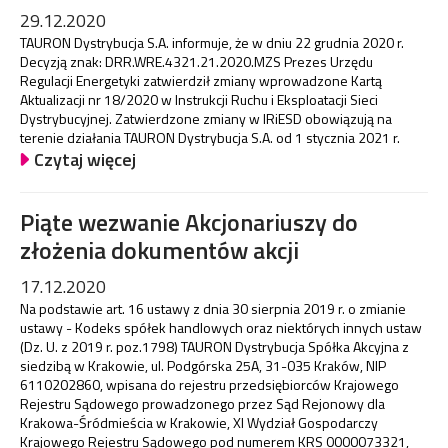
29.12.2020
TAURON Dystrybucja S.A. informuje, że w dniu 22 grudnia 2020 r.
Decyzją znak: DRR.WRE.4321.21.2020.MZS Prezes Urzędu
Regulacji Energetyki zatwierdził zmiany wprowadzone Kartą
Aktualizacji nr 18/2020 w Instrukcji Ruchu i Eksploatacji Sieci
Dystrybucyjnej. Zatwierdzone zmiany w IRiESD obowiązują na
terenie działania TAURON Dystrybucja S.A. od 1 stycznia 2021 r.
Czytaj więcej
Piąte wezwanie Akcjonariuszy do
złożenia dokumentów akcji
17.12.2020
Na podstawie art. 16 ustawy z dnia 30 sierpnia 2019 r. o zmianie
ustawy - Kodeks spółek handlowych oraz niektórych innych ustaw
(Dz. U. z 2019 r. poz.1798) TAURON Dystrybucja Spółka Akcyjna z
siedzibą w Krakowie, ul. Podgórska 25A, 31-035 Kraków, NIP
6110202860, wpisana do rejestru przedsiębiorców Krajowego
Rejestru Sądowego prowadzonego przez Sąd Rejonowy dla
Krakowa-Śródmieścia w Krakowie, XI Wydział Gospodarczy
Krajowego Rejestru Sądowego pod numerem KRS 0000073321,