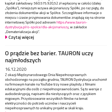
kapitał zakładowy: 560.575.920,52 zł wpłacony w całości (dalej:
„Spółka”), niniejszym wzywa akcjonariuszy Spółki, po raz piąty, do
złożenia dokumentów akcji w Spółce. Szczegółowe informacje o
miejscu i czasie przyjmowania dokumentów znajdują się na stronie
internetowej Spółki pod adresem
https://www.tauron-
dystrybucja.pl/o-spolce/dla-akcjonariuszy
, w zakładce
„Dematerializacja akcji”.
Czytaj więcej
O prądzie bez barier. TAURON uczy
najmłodszych
16.12.2020
Z okazji Międzynarodowego Dnia Niepełnosprawnych
obchodzonego na początku grudnia, TAURON Dystrybucja uruchomił
na firmowym kanale na YouTube trzy nowe playlisty z filmami
edukacyjnymi dla osób z niepełnosprawnościami. Są to wersje z
audiodeskrypcją, napisami dla niesłyszących oraz z językiem
migowym. Przystosowanie wszystkich filmów na temat
elektryczności do potrzeb uczniów i nauczycieli
niepełnosprawnych to unikalny projekt w skali kraju.