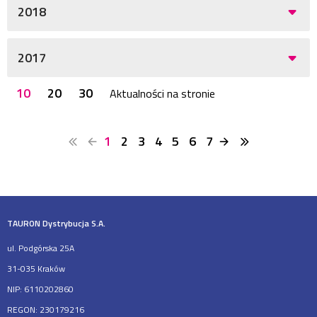
2018
2017
10
20
30
Aktualności na stronie
1
2
3
4
5
6
7
TAURON Dystrybucja S.A.
ul. Podgórska 25A
31-035 Kraków
NIP: 6110202860
REGON: 230179216