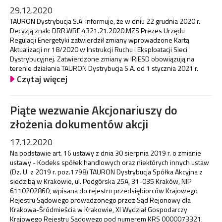
29.12.2020
TAURON Dystrybucja S.A. informuje, że w dniu 22 grudnia 2020 r.
Decyzją znak: DRR.WRE.4321.21.2020.MZS Prezes Urzędu
Regulacji Energetyki zatwierdził zmiany wprowadzone Kartą
Aktualizacji nr 18/2020 w Instrukcji Ruchu i Eksploatacji Sieci
Dystrybucyjnej. Zatwierdzone zmiany w IRiESD obowiązują na
terenie działania TAURON Dystrybucja S.A. od 1 stycznia 2021 r.
Czytaj więcej
Piąte wezwanie Akcjonariuszy do
złożenia dokumentów akcji
17.12.2020
Na podstawie art. 16 ustawy z dnia 30 sierpnia 2019 r. o zmianie
ustawy - Kodeks spółek handlowych oraz niektórych innych ustaw
(Dz. U. z 2019 r. poz.1798) TAURON Dystrybucja Spółka Akcyjna z
siedzibą w Krakowie, ul. Podgórska 25A, 31-035 Kraków, NIP
6110202860, wpisana do rejestru przedsiębiorców Krajowego
Rejestru Sądowego prowadzonego przez Sąd Rejonowy dla
Krakowa-Śródmieścia w Krakowie, XI Wydział Gospodarczy
Krajowego Rejestru Sądowego pod numerem KRS 0000073321,