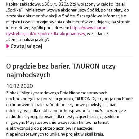
kapitał zakładowy: 560.575.920,52 zł wpłacony w całości (dalej:
„Spółka”), niniejszym wzywa akcjonariuszy Spółki, po raz piąty, do
złożenia dokumentów akcji w Spółce. Szczegółowe informacje o
miejscu i czasie przyjmowania dokumentów znajdują się na stronie
internetowej Spółki pod adresem
https://www.tauron-
dystrybucja.pl/o-spolce/dla-akcjonariuszy
, w zakładce
„Dematerializacja akcji”.
Czytaj więcej
O prądzie bez barier. TAURON uczy
najmłodszych
16.12.2020
Z okazji Międzynarodowego Dnia Niepełnosprawnych
obchodzonego na początku grudnia, TAURON Dystrybucja uruchomił
na firmowym kanale na YouTube trzy nowe playlisty z filmami
edukacyjnymi dla osób z niepełnosprawnościami. Są to wersje z
audiodeskrypcją, napisami dla niesłyszących oraz z językiem
migowym. Przystosowanie wszystkich filmów na temat
elektryczności do potrzeb uczniów i nauczycieli
niepełnosprawnych to unikalny projekt w skali kraju.