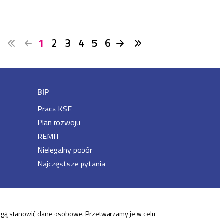
1
2
3
4
5
6
BIP
Praca KSE
Plan rozwoju
REMIT
Nielegalny pobór
Najczęstsze pytania
 mogą stanowić dane osobowe. Przetwarzamy je w celu