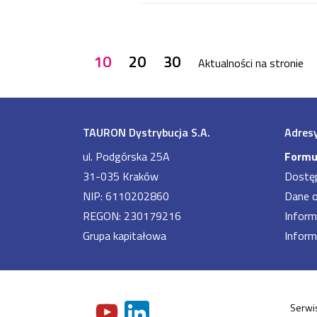
10
20
30
Aktualności na stronie
TAURON Dystrybucja S.A.
Adresy
ul. Podgórska 25A
Formu
31-035 Kraków
Dostę
NIP: 6110202860
Dane 
REGON: 230179216
Inform
Grupa kapitałowa
Inform
Serwis