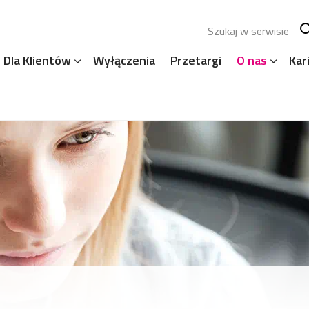
Szukana fraza
Sz
Dla Klientów
Wyłączenia
Przetargi
O nas
Kar
se