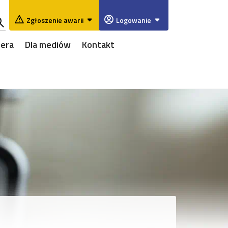
Zgłoszenie awarii
Logowanie
ukaj
iera
Dla mediów
Kontakt
w
rwisie