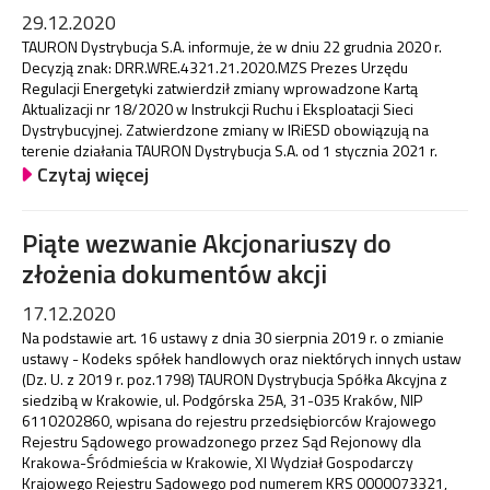
29.12.2020
TAURON Dystrybucja S.A. informuje, że w dniu 22 grudnia 2020 r.
Decyzją znak: DRR.WRE.4321.21.2020.MZS Prezes Urzędu
Regulacji Energetyki zatwierdził zmiany wprowadzone Kartą
Aktualizacji nr 18/2020 w Instrukcji Ruchu i Eksploatacji Sieci
Dystrybucyjnej. Zatwierdzone zmiany w IRiESD obowiązują na
terenie działania TAURON Dystrybucja S.A. od 1 stycznia 2021 r.
Czytaj więcej
Piąte wezwanie Akcjonariuszy do
złożenia dokumentów akcji
17.12.2020
Na podstawie art. 16 ustawy z dnia 30 sierpnia 2019 r. o zmianie
ustawy - Kodeks spółek handlowych oraz niektórych innych ustaw
(Dz. U. z 2019 r. poz.1798) TAURON Dystrybucja Spółka Akcyjna z
siedzibą w Krakowie, ul. Podgórska 25A, 31-035 Kraków, NIP
6110202860, wpisana do rejestru przedsiębiorców Krajowego
Rejestru Sądowego prowadzonego przez Sąd Rejonowy dla
Krakowa-Śródmieścia w Krakowie, XI Wydział Gospodarczy
Krajowego Rejestru Sądowego pod numerem KRS 0000073321,