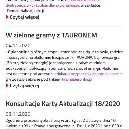
dystrybucja.pl/o-spolce/dla-akcjonariuszy
, w zakładce
„Dematerializacja akcji”.
Czytaj więcej
W zielone gramy z TAURONEM
04.11.2020
18 gier online o różnym stopniu trudności znajdą uczniowie, rodzice
i nauczyciele na platformie Bezpieczniki TAURONA. Najnowsza gra
„Zbieraj zieloną energię” jest połączona z całym modułem
edukacyjnym dotyczącym odnawialnych źródeł energii. Platforma
jest dostępna pod adresem
edukacja.bezpieczniki.tauron.pl
a same
gry zostały zebrane pod linkiem
krainatauronka.pl
Czytaj więcej
Konsultacje Karty Aktualizacji 18/2020
03.11.2020
Zgodnie z procedurą określoną w art. 9g ust 2 Ustawy z dnia 10
kwietnia 1997 r. Prawo energetyczne (t.j. Dz. U. z 2020 r. poz. 833 z