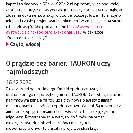
kapitał zakładowy: 560.575.920,52 zł wpłacony w całości (dalej:
„Spółka”), niniejszym wzywa akcjonariuszy Spółki, po raz piąty, do
złożenia dokumentów akcji w Spółce. Szczegółowe informacje o
miejscu i czasie przyjmowania dokumentów znajdują się na stronie
internetowej Spółki pod adresem
https://www.tauron-
dystrybucja.pl/o-spolce/dla-akcjonariuszy
, w zakładce
„Dematerializacja akcji”.
Czytaj więcej
O prądzie bez barier. TAURON uczy
najmłodszych
16.12.2020
Z okazji Międzynarodowego Dnia Niepełnosprawnych
obchodzonego na początku grudnia, TAURON Dystrybucja uruchomił
na firmowym kanale na YouTube trzy nowe playlisty z filmami
edukacyjnymi dla osób z niepełnosprawnościami. Są to wersje z
audiodeskrypcją, napisami dla niesłyszących oraz z językiem
migowym. Przystosowanie wszystkich filmów na temat
elektryczności do potrzeb uczniów i nauczycieli
niepełnosprawnych to unikalny projekt w skali kraju.