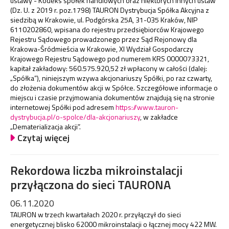
ustawy - Kodeks spółek handlowych oraz niektórych innych ustaw
(Dz. U. z 2019 r. poz.1798) TAURON Dystrybucja Spółka Akcyjna z
siedzibą w Krakowie, ul. Podgórska 25A, 31-035 Kraków, NIP
6110202860, wpisana do rejestru przedsiębiorców Krajowego
Rejestru Sądowego prowadzonego przez Sąd Rejonowy dla
Krakowa-Śródmieścia w Krakowie, XI Wydział Gospodarczy
Krajowego Rejestru Sądowego pod numerem KRS 0000073321,
kapitał zakładowy: 560.575.920,52 zł wpłacony w całości (dalej:
„Spółka”), niniejszym wzywa akcjonariuszy Spółki, po raz czwarty,
do złożenia dokumentów akcji w Spółce. Szczegółowe informacje o
miejscu i czasie przyjmowania dokumentów znajdują się na stronie
internetowej Spółki pod adresem
https://www.tauron-
dystrybucja.pl/o-spolce/dla-akcjonariuszy
, w zakładce
„Dematerializacja akcji”.
Czytaj więcej
Rekordowa liczba mikroinstalacji
przyłączona do sieci TAURONA
06.11.2020
TAURON w trzech kwartałach 2020 r. przyłączył do sieci
energetycznej blisko 62000 mikroinstalacji o łącznej mocy 422 MW.