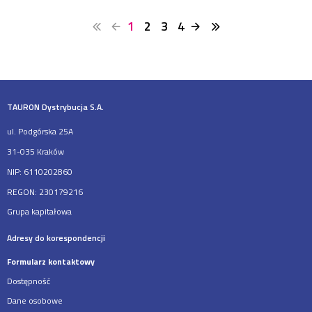
1
2
3
4
TAURON Dystrybucja S.A.
ul. Podgórska 25A
31-035 Kraków
NIP: 6110202860
REGON: 230179216
Grupa kapitałowa
Adresy do korespondencji
Formularz kontaktowy
Dostępność
Dane osobowe