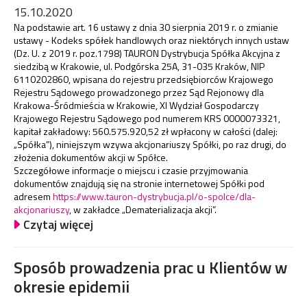
15.10.2020
Na podstawie art. 16 ustawy z dnia 30 sierpnia 2019 r. o zmianie
ustawy - Kodeks spółek handlowych oraz niektórych innych ustaw
(Dz. U. z 2019 r. poz.1798) TAURON Dystrybucja Spółka Akcyjna z
siedzibą w Krakowie, ul. Podgórska 25A, 31-035 Kraków, NIP
6110202860, wpisana do rejestru przedsiębiorców Krajowego
Rejestru Sądowego prowadzonego przez Sąd Rejonowy dla
Krakowa-Śródmieścia w Krakowie, XI Wydział Gospodarczy
Krajowego Rejestru Sądowego pod numerem KRS 0000073321,
kapitał zakładowy: 560.575.920,52 zł wpłacony w całości (dalej:
„Spółka”), niniejszym wzywa akcjonariuszy Spółki, po raz drugi, do
złożenia dokumentów akcji w Spółce.
Szczegółowe informacje o miejscu i czasie przyjmowania
dokumentów znajdują się na stronie internetowej Spółki pod
adresem
https://www.tauron-dystrybucja.pl/o-spolce/dla-
akcjonariuszy
, w zakładce „Dematerializacja akcji”.
Czytaj więcej
Sposób prowadzenia prac u Klientów w
okresie epidemii