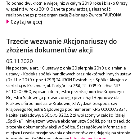
To ponad dwukrotnie więcej niż w całym 2019 roku i blisko 8 razy
więcej niż w roku 2018. Dane te potwierdzają słuszność
realizowanego przez organizację Zielonego Zwrotu TAURONA.
Czytaj więcej
Trzecie wezwanie Akcjonariuszy do
złożenia dokumentów akcji
05.11.2020
Na podstawie art. 16 ustawy z dnia 30 sierpnia 2019 r. o zmianie
ustawy - Kodeks spółek handlowych oraz niektórych innych ustaw
(Dz. U. z 2019 r. poz.1798) TAURON Dystrybucja Spółka Akcyjna z
siedzibą w Krakowie, ul. Podgórska 25A, 31-035 Kraków, NIP
6110202860, wpisana do rejestru przedsiębiorców Krajowego
Rejestru Sądowego prowadzonego przez Sąd Rejonowy dla
Krakowa-Śródmieścia w Krakowie, XI Wydział Gospodarczy
Krajowego Rejestru Sądowego pod numerem KRS 0000073321,
kapitał zakładowy: 560.575.920,52 zł wpłacony w całości (dalej:
„Spółka”), niniejszym wzywa akcjonariuszy Spółki, po raz trzeci, do
złożenia dokumentów akcji w Spółce. Szczegółowe informacje o
miejscu i czasie przyjmowania dokumentów znajdują się na stronie
internetowej Spółki pod adresem
https://www.tauron-