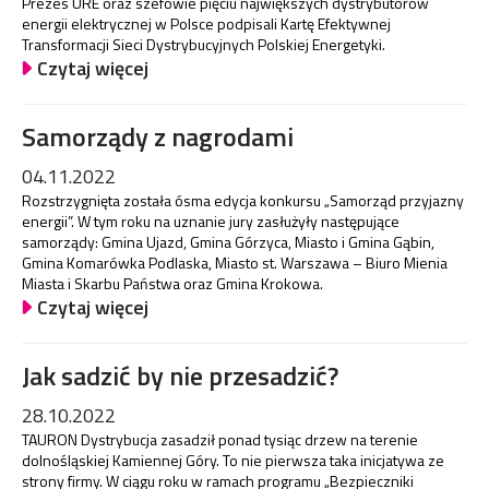
Prezes URE oraz szefowie pięciu największych dystrybutorów
energii elektrycznej w Polsce podpisali Kartę Efektywnej
Transformacji Sieci Dystrybucyjnych Polskiej Energetyki.
Czytaj więcej
Samorządy z nagrodami
04.11.2022
Rozstrzygnięta została ósma edycja konkursu „Samorząd przyjazny
energii”. W tym roku na uznanie jury zasłużyły następujące
samorządy: Gmina Ujazd, Gmina Górzyca, Miasto i Gmina Gąbin,
Gmina Komarówka Podlaska, Miasto st. Warszawa – Biuro Mienia
Miasta i Skarbu Państwa oraz Gmina Krokowa.
Czytaj więcej
Jak sadzić by nie przesadzić?
28.10.2022
TAURON Dystrybucja zasadził ponad tysiąc drzew na terenie
dolnośląskiej Kamiennej Góry. To nie pierwsza taka inicjatywa ze
strony firmy. W ciągu roku w ramach programu „Bezpieczniki