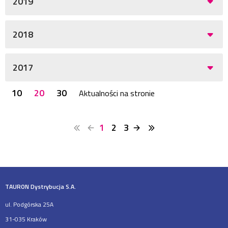
2019
2018
2017
10
20
30
Aktualności na stronie
1
2
3
TAURON Dystrybucja S.A.
ul. Podgórska 25A
31-035 Kraków