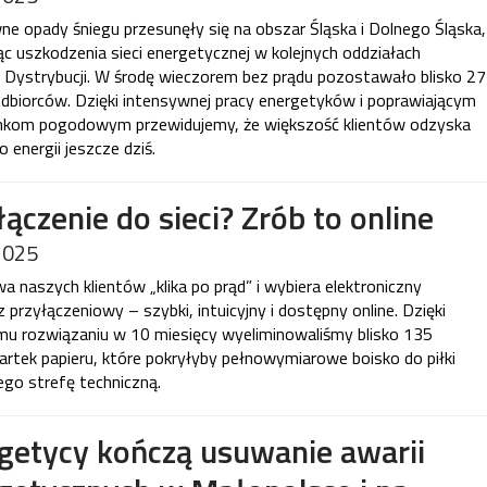
ne opady śniegu przesunęły się na obszar Śląska i Dolnego Śląska,
c uszkodzenia sieci energetycznej w kolejnych oddziałach
ystrybucji. W środę wieczorem bez prądu pozostawało blisko 27
odbiorców. Dzięki intensywnej pracy energetyków i poprawiającym
nkom pogodowym przewidujemy, że większość klientów odzyska
 energii jeszcze dziś.
łączenie do sieci? Zrób to online
2025
a naszych klientów „klika po prąd” i wybiera elektroniczny
 przyłączeniowy – szybki, intuicyjny i dostępny online. Dzięki
u rozwiązaniu w 10 miesięcy wyeliminowaliśmy blisko 135
kartek papieru, które pokryłyby pełnowymiarowe boisko do piłki
jego strefę techniczną.
getycy kończą usuwanie awarii