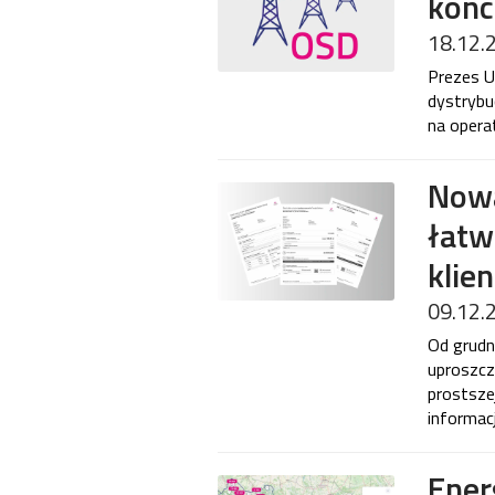
konc
18.12.
Prezes U
dystrybu
na opera
Nowa
łatw
klie
09.12.
Od grudni
uproszcz
prostsze
informac
Ener