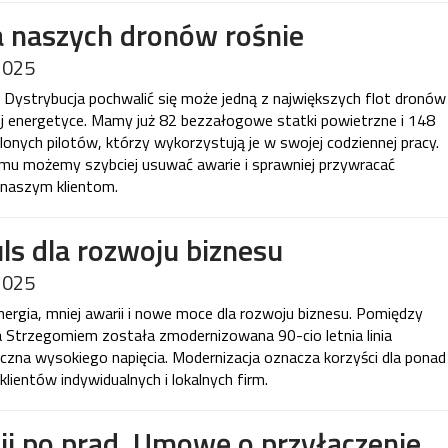
a naszych dronów rośnie
2025
ystrybucja pochwalić się może jedną z największych flot dronów
ej energetyce. Mamy już 82 bezzałogowe statki powietrzne i 148
lonych pilotów, którzy wykorzystują je w swojej codziennej pracy.
emu możemy szybciej usuwać awarie i sprawniej przywracać
e naszym klientom.
ls dla rozwoju biznesu
2025
ergia, mniej awarii i nowe moce dla rozwoju biznesu. Pomiędzy
a Strzegomiem została zmodernizowana 90-cio letnia linia
czna wysokiego napięcia. Modernizacja oznacza korzyści dla ponad
klientów indywidualnych i lokalnych firm.
nij po prąd. Umowę o przyłączenie