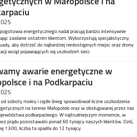
getycznych w Małopolsce i na
arpaciu
2025
pogotowia energetycznego nadal pracują bardzo intensywnie
ając zasilanie ostatnim klientom. Wykorzystują specjalistyczny
quady, aby dotrzeć do najbardziej niedostępnych miejsc oraz drony
zacji wciąż pojawiających się uszkodzeń sieci.
amy awarie energetyczne w
polsce i na Podkarpaciu
2025
 od soboty mokry i ciężki śnieg spowodował liczne uszkodzenia
ergetycznych na terenie Małopolski oraz w obsługiwanej przez nas
ojewództwa podkarpackiego. W najtrudniejszym momencie, w
bez prądu pozostawało ponad 60 tysięcy naszych klientów. Dziś,
ę 13:00, liczba ta spadła do 12 tysięcy.