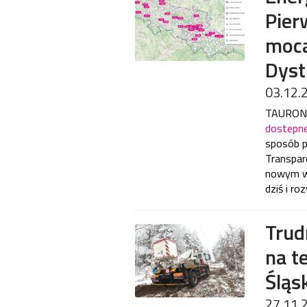
Pier
moca
Dyst
03.12.
TAURON D
dostepn
sposób p
Transpar
nowym wy
dziś i ro
Trud
na t
Śląs
27.11.