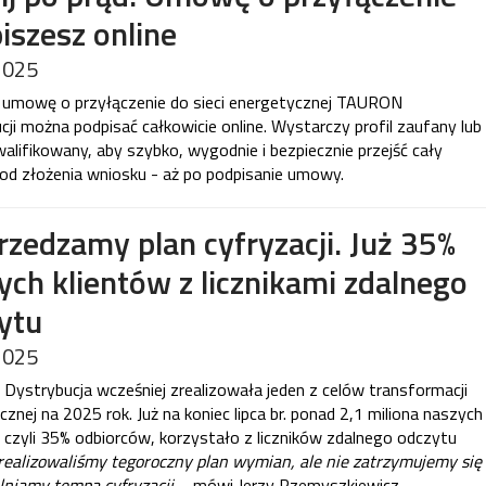
iszesz online
2025
 umowę o przyłączenie do sieci energetycznej TAURON
cji można podpisać całkowicie online. Wystarczy profil zaufany lub
walifikowany, aby szybko, wygodnie i bezpiecznie przejść cały
 od złożenia wniosku - aż po podpisanie umowy.
zedzamy plan cyfryzacji. Już 35%
ych klientów z licznikami zdalnego
ytu
2025
ystrybucja wcześniej zrealizowała jeden z celów transformacji
znej na 2025 rok. Już na koniec lipca br. ponad 2,1 miliona naszych
, czyli 35% odbiorców, korzystało z liczników zdalnego odczytu
realizowaliśmy tegoroczny plan wymian, ale nie zatrzymujemy się
alniamy tempa cyfryzacji
– mówi Jerzy Rzemyszkiewicz,