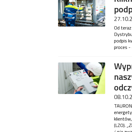
podp
27.10.
Od teraz
Dystrybu
podpis k
proces -
Wypr
nasz
odcz
08.10.
TAURON D
energetyc
klientów
(LZO). „
Z
i nie zw