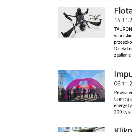
Flot
14.11.
TAURON D
w polski
przeszko
Dzięki t
zasilani
Impu
06.11.
Pewna en
Legnicą 
energety
200 tys. 
Klik