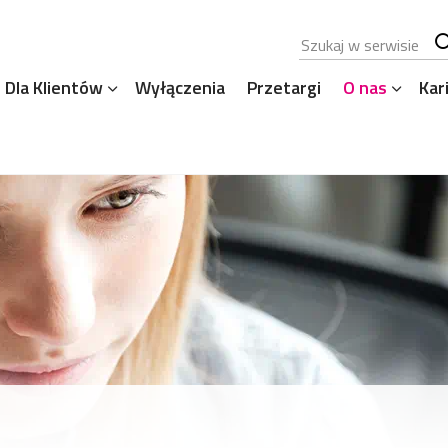
Szukana fraza
Sz
Dla Klientów
Wyłączenia
Przetargi
O nas
Kar
se