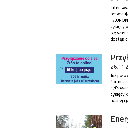
Intensyw
powodują
TAURON D
tysięcy 
się waru
dostęp do
Przy
26.11.
Już połow
formularz
cyfrowem
tysięcy 
nożnej i 
Ener