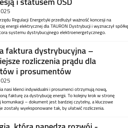
esją i statusem OSD
2025
rzędu Regulacji Energetyki przedłużył ważność koncesji na
cję energii elektrycznej dla TAURON Dystrybucji i wyznaczył spółk
tora systemu dystrybucyjnego elektroenergetycznego.
 faktura dystrybucyjna –
iejsze rozliczenia prądu dla
ntów i prosumentów
2025
a nasi klienci indywidualni i prosumenci otrzymują nową,
oną fakturę za dystrybucję energii. To kolejny krok w stronę
j komunikacji – dokument jest bardziej czytelny, a kluczowe
je zostały wyeksponowane tak, by ułatwić rozliczenia.
gia, która napędza rozwój -