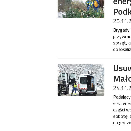
ener
Podk
25.11.
Brygady 
przywrac
sprzęt, 
do lokali
Usuw
Mało
24.11.
Padający
sieci en
części w
sobotę, 
na godzin