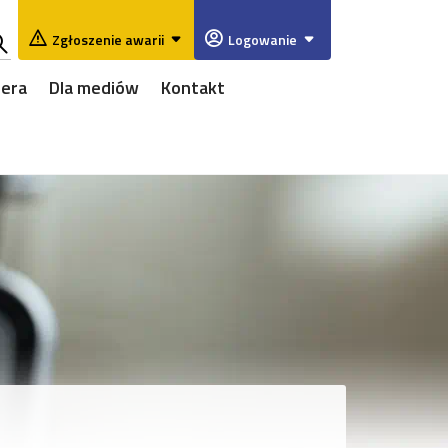
Zgłoszenie awarii
Logowanie
ukaj
iera
Dla mediów
Kontakt
w
rwisie