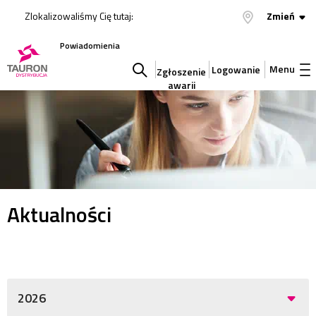
Zlokalizowaliśmy Cię tutaj:
Zmień
Powiadomienia
Menu
Logowanie
Zgłoszenie
awarii
Szukaj
w
serwisie
Aktualności
2026