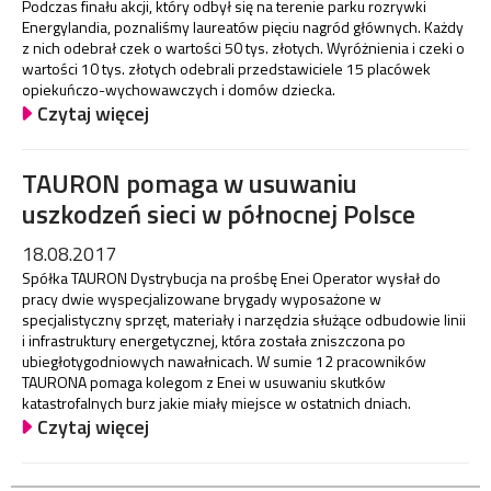
Podczas finału akcji, który odbył się na terenie parku rozrywki
Energylandia, poznaliśmy laureatów pięciu nagród głównych. Każdy
z nich odebrał czek o wartości 50 tys. złotych. Wyróżnienia i czeki o
wartości 10 tys. złotych odebrali przedstawiciele 15 placówek
opiekuńczo-wychowawczych i domów dziecka.
Czytaj więcej
TAURON pomaga w usuwaniu
uszkodzeń sieci w północnej Polsce
18.08.2017
Spółka TAURON Dystrybucja na prośbę Enei Operator wysłał do
pracy dwie wyspecjalizowane brygady wyposażone w
specjalistyczny sprzęt, materiały i narzędzia służące odbudowie linii
i infrastruktury energetycznej, która została zniszczona po
ubiegłotygodniowych nawałnicach. W sumie 12 pracowników
TAURONA pomaga kolegom z Enei w usuwaniu skutków
katastrofalnych burz jakie miały miejsce w ostatnich dniach.
Czytaj więcej