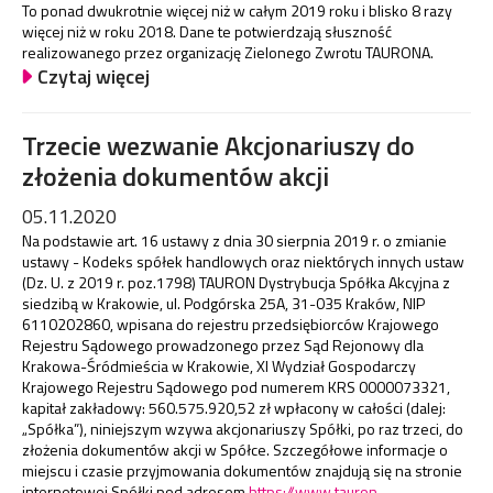
To ponad dwukrotnie więcej niż w całym 2019 roku i blisko 8 razy
więcej niż w roku 2018. Dane te potwierdzają słuszność
realizowanego przez organizację Zielonego Zwrotu TAURONA.
Czytaj więcej
Trzecie wezwanie Akcjonariuszy do
złożenia dokumentów akcji
05.11.2020
Na podstawie art. 16 ustawy z dnia 30 sierpnia 2019 r. o zmianie
ustawy - Kodeks spółek handlowych oraz niektórych innych ustaw
(Dz. U. z 2019 r. poz.1798) TAURON Dystrybucja Spółka Akcyjna z
siedzibą w Krakowie, ul. Podgórska 25A, 31-035 Kraków, NIP
6110202860, wpisana do rejestru przedsiębiorców Krajowego
Rejestru Sądowego prowadzonego przez Sąd Rejonowy dla
Krakowa-Śródmieścia w Krakowie, XI Wydział Gospodarczy
Krajowego Rejestru Sądowego pod numerem KRS 0000073321,
kapitał zakładowy: 560.575.920,52 zł wpłacony w całości (dalej:
„Spółka”), niniejszym wzywa akcjonariuszy Spółki, po raz trzeci, do
złożenia dokumentów akcji w Spółce. Szczegółowe informacje o
miejscu i czasie przyjmowania dokumentów znajdują się na stronie
internetowej Spółki pod adresem
https://www.tauron-