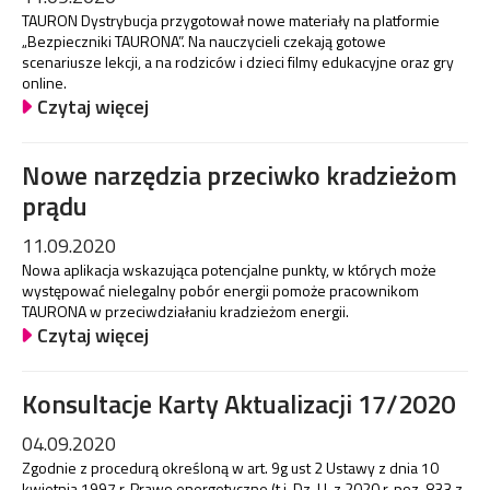
TAURON Dystrybucja przygotował nowe materiały na platformie
„Bezpieczniki TAURONA”. Na nauczycieli czekają gotowe
scenariusze lekcji, a na rodziców i dzieci filmy edukacyjne oraz gry
online.
Czytaj więcej
Nowe narzędzia przeciwko kradzieżom
prądu
11.09.2020
Nowa aplikacja wskazująca potencjalne punkty, w których może
występować nielegalny pobór energii pomoże pracownikom
TAURONA w przeciwdziałaniu kradzieżom energii.
Czytaj więcej
Konsultacje Karty Aktualizacji 17/2020
04.09.2020
Zgodnie z procedurą określoną w art. 9g ust 2 Ustawy z dnia 10
kwietnia 1997 r. Prawo energetyczne (t.j. Dz. U. z 2020 r. poz. 833 z