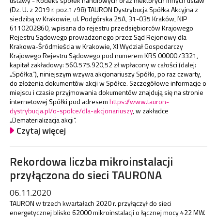
ustawy - Kodeks spółek handlowych oraz niektórych innych ustaw
(Dz. U. z 2019 r. poz.1798) TAURON Dystrybucja Spółka Akcyjna z
siedzibą w Krakowie, ul. Podgórska 25A, 31-035 Kraków, NIP
6110202860, wpisana do rejestru przedsiębiorców Krajowego
Rejestru Sądowego prowadzonego przez Sąd Rejonowy dla
Krakowa-Śródmieścia w Krakowie, XI Wydział Gospodarczy
Krajowego Rejestru Sądowego pod numerem KRS 0000073321,
kapitał zakładowy: 560.575.920,52 zł wpłacony w całości (dalej:
„Spółka”), niniejszym wzywa akcjonariuszy Spółki, po raz czwarty,
do złożenia dokumentów akcji w Spółce. Szczegółowe informacje o
miejscu i czasie przyjmowania dokumentów znajdują się na stronie
internetowej Spółki pod adresem
https://www.tauron-
dystrybucja.pl/o-spolce/dla-akcjonariuszy
, w zakładce
„Dematerializacja akcji”.
Czytaj więcej
Rekordowa liczba mikroinstalacji
przyłączona do sieci TAURONA
06.11.2020
TAURON w trzech kwartałach 2020 r. przyłączył do sieci
energetycznej blisko 62000 mikroinstalacji o łącznej mocy 422 MW.