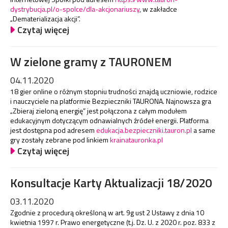
dystrybucja.pl/o-spolce/dla-akcjonariuszy
, w zakładce
„Dematerializacja akcji”.
Czytaj więcej
W zielone gramy z TAURONEM
04.11.2020
18 gier online o różnym stopniu trudności znajdą uczniowie, rodzice
i nauczyciele na platformie Bezpieczniki TAURONA. Najnowsza gra
„Zbieraj zieloną energię” jest połączona z całym modułem
edukacyjnym dotyczącym odnawialnych źródeł energii. Platforma
jest dostępna pod adresem
edukacja.bezpieczniki.tauron.pl
a same
gry zostały zebrane pod linkiem
krainatauronka.pl
Czytaj więcej
Konsultacje Karty Aktualizacji 18/2020
03.11.2020
Zgodnie z procedurą określoną w art. 9g ust 2 Ustawy z dnia 10
kwietnia 1997 r. Prawo energetyczne (t.j. Dz. U. z 2020 r. poz. 833 z