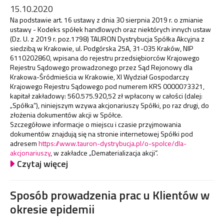
15.10.2020
Na podstawie art. 16 ustawy z dnia 30 sierpnia 2019 r. o zmianie
ustawy - Kodeks spółek handlowych oraz niektórych innych ustaw
(Dz. U. z 2019 r. poz.1798) TAURON Dystrybucja Spółka Akcyjna z
siedzibą w Krakowie, ul. Podgórska 25A, 31-035 Kraków, NIP
6110202860, wpisana do rejestru przedsiębiorców Krajowego
Rejestru Sądowego prowadzonego przez Sąd Rejonowy dla
Krakowa-Śródmieścia w Krakowie, XI Wydział Gospodarczy
Krajowego Rejestru Sądowego pod numerem KRS 0000073321,
kapitał zakładowy: 560.575.920,52 zł wpłacony w całości (dalej:
„Spółka”), niniejszym wzywa akcjonariuszy Spółki, po raz drugi, do
złożenia dokumentów akcji w Spółce.
Szczegółowe informacje o miejscu i czasie przyjmowania
dokumentów znajdują się na stronie internetowej Spółki pod
adresem
https://www.tauron-dystrybucja.pl/o-spolce/dla-
akcjonariuszy
, w zakładce „Dematerializacja akcji”.
Czytaj więcej
Sposób prowadzenia prac u Klientów w
okresie epidemii