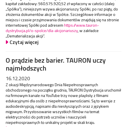
kapitał zakładowy: 560.575.920,52 zł wpłacony w całości (dalej:
„Spółka”), niniejszym wzywa akcjonariuszy Spółki, po raz piąty, do
złożenia dokumentów akcji w Spółce. Szczegółowe informacje o
miejscu i czasie przyjmowania dokumentów znajdują się na stronie
internetowej Spółki pod adresem
https://www.tauron-
dystrybucja.pl/o-spolce/dla-akcjonariuszy
, w zakładce
„Dematerializacja akcji”.
Czytaj więcej
O prądzie bez barier. TAURON uczy
najmłodszych
16.12.2020
Z okazji Międzynarodowego Dnia Niepełnosprawnych
obchodzonego na początku grudnia, TAURON Dystrybucja uruchomił
na firmowym kanale na YouTube trzy nowe playlisty z filmami
edukacyjnymi dla osób z niepełnosprawnościami. Są to wersje z
audiodeskrypcją, napisami dla niesłyszących oraz z językiem
migowym. Przystosowanie wszystkich filmów na temat
elektryczności do potrzeb uczniów i nauczycieli
niepełnosprawnych to unikalny projekt w skali kraju.