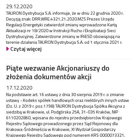
29.12.2020
TAURON Dystrybucja S.A. informuje, że w dniu 22 grudnia 2020 r.
Decyzją znak: DRR.WRE.4321.21.2020.MZS Prezes Urzędu
Regulacji Energetyki zatwierdził zmiany wprowadzone Kartą
Aktualizacji nr 18/2020 w Instrukcji Ruchu i Eksploatacji Sieci
Dystrybucyjnej. Zatwierdzone zmiany w IRiESD obowiązują na
terenie działania TAURON Dystrybucja S.A. od 1 stycznia 2021 r.
Czytaj więcej
Piąte wezwanie Akcjonariuszy do
złożenia dokumentów akcji
17.12.2020
Na podstawie art. 16 ustawy z dnia 30 sierpnia 2019 r. o zmianie
ustawy - Kodeks spółek handlowych oraz niektórych innych ustaw
(Dz. U. z 2019 r. poz.1798) TAURON Dystrybucja Spółka Akcyjna z
siedzibą w Krakowie, ul. Podgórska 25A, 31-035 Kraków, NIP
6110202860, wpisana do rejestru przedsiębiorców Krajowego
Rejestru Sądowego prowadzonego przez Sąd Rejonowy dla
Krakowa-Śródmieścia w Krakowie, XI Wydział Gospodarczy
Krajowego Rejestru Sądowego pod numerem KRS 0000073321,