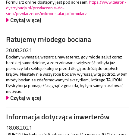
Formularz online dostępny jest pod adresem:
https://www.tauron-
dystrybucja.pl/przylaczenie-do-
sieci/przylaczenie/mikroinstalacja/formularz
Czytaj więcej
Ratujemy młodego bociana
20.08.2021
Bociany wymagają wsparcia nawet teraz, gdy młode są już coraz
bardziej samodzielne, a zdecydowana większość odbyła już
pierwszy lot i szlifuje kolejne przed długą podróżą do ciepłych
krajów. Niestety nie wszystkie bociany wyruszą w tę podróż, w tym
młody bocian ze zdeformowanymi skrzydłami, którego TAURON
Dystrybucja pomagał ściągnąć z gniazda, by tym samym uratować
mu życie.
Czytaj więcej
Informacja dotycząca inwerterów
18.08.2021
TAURON Dystrybucja S.A. informuje, że od 1 sierpnia 2021 r. nie ma